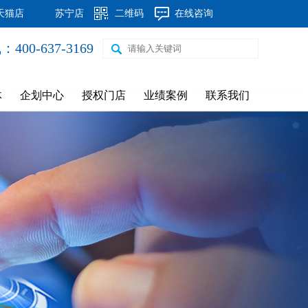
天猫店
苏宁店
二维码
在线咨询
00-637-3169
钢制60*30圆弧片头暖气片
体
企划中心
授权门店
业绩案例
联系我们
新飞元宝换热器8柱