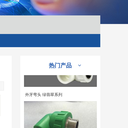
内牙弯头
热门产品
外牙弯头 绿翡翠系列