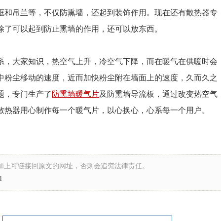
画框和吊兰等，不仅防熏墙，还起到装饰作用。现在还有散热器专
除了可以起到防止熏墙的作用，还可以放东西。
系，大家知识，热空气上升，冷空气下降，而在暖气在供暖时会
中粉尘移动的速度，近而加快粉尘附在墙面上的速度，久而久之
题，专门生产了
防熏墙暖气片
及防熏墙导流板，通过改变热空气
散热器用心制作每一个暖气片，以心换心，心系每一个用户。
加上可链接回原文的网址，否则会追究法律责任。
1