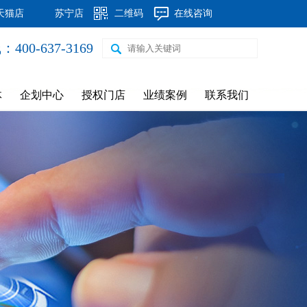
天猫店
苏宁店
二维码
在线咨询
钢制60*30圆弧片头暖气片
00-637-3169
体
企划中心
授权门店
业绩案例
联系我们
新飞元宝换热器8柱