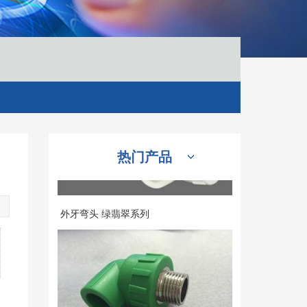
内牙弯头
热门产品
外牙弯头 绿翡翠系列