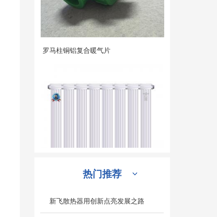
罗马柱铜铝复合暖气片
热门推荐
铜铝85X85 棱镜系列暖气片
新飞散热器用创新点亮发展之路