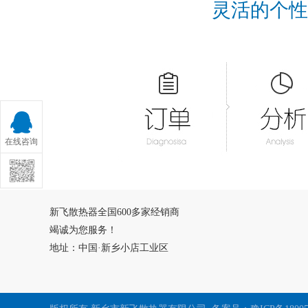
灵活的个性
在线咨询
新飞散热器全国600多家经销商
竭诚为您服务！
地址：中国·新乡小店工业区