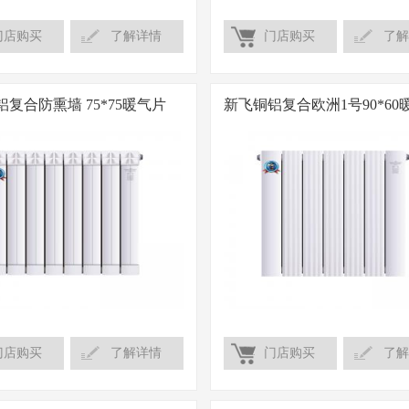
门店购买
了解详情
门店购买
了解
复合防熏墙 75*75暖气片
新飞铜铝复合欧洲1号90*60
门店购买
了解详情
门店购买
了解